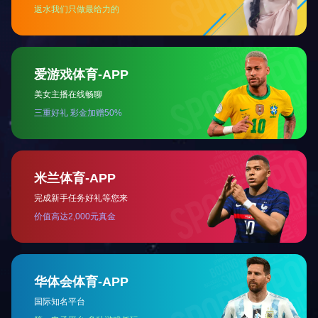
拼搏在线官方网站-拼搏（中国）
电话：
0533-6815388
/
0533-8971111
/
0533-6828009
传真：
0533-6819998
手机：
13031797026
/
15698063188
/
15853338882
邮箱：
zbguanjin@163.com
地址：山东淄博市周村周隆路2999号西座（周村不锈钢市场）
淄博不锈钢，专业的304不锈钢板厂、304不锈钢管厂、不锈钢管厂家
主营产品：304焊管、不锈钢焊管、304不锈钢板、304不锈钢管...