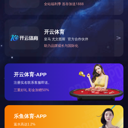
拼搏在线官方网站
拼搏在线官方网站
行业新闻
企业概况
无缝管
平板
焊管
角钢 槽钢 扁钢
卫生级管
拼搏在线官方网站-拼搏（中国）