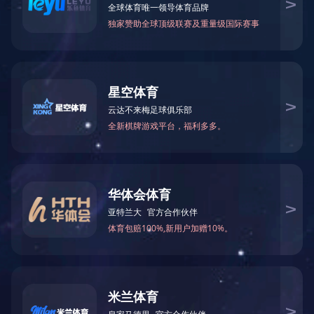
地址：山东淄博市周村周隆路2999号西座（周村不锈钢市场）
在线留言
WRITE A MESSAGE TO US
留言应用名称：
客户留言
描述：
*
留言内容：
姓名：
性别：
男
女
手机：
电话：