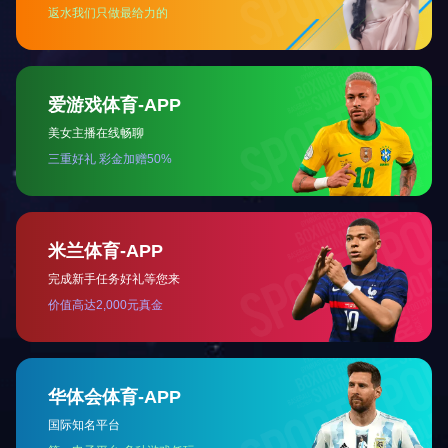
拼搏在线官方网站-拼搏（中国）
电话：
0533-6815388
/
0533-8971111
/
0533-6828009
传真：
0533-6819998
手机：
13031797026
/
15698063188
/
15853338882
邮箱：
zbguanjin@163.com
地址：山东淄博市周村周隆路2999号西座（周村不锈钢市场）
淄博不锈钢，专业的304不锈钢板厂、304不锈钢管厂、不锈钢管厂家
主营产品：304焊管、不锈钢焊管、304不锈钢板、304不锈钢管...