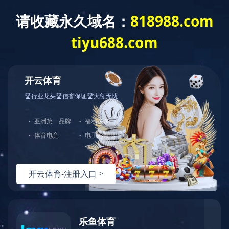
拼搏在线官方网站


拼搏在线官方网站-拼搏（中国）
电话：
0533-6815388
/
0533-8971111
/
0533-6828009
传真：
0533-6819998
手机：
13031797026
/
15698063188
/
15853338882
邮箱：
zbguanjin@163.com