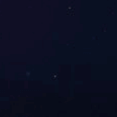
拼搏在线官方网站-拼搏（中国）
拼搏在线官方网站
拼搏在线官方网站
行业新闻
企业概况
无缝管
平板
焊管
角钢 槽钢 扁钢