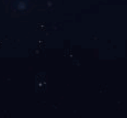
卫生级管
拼搏在线官方网站-拼搏（中国）
拼搏在线官方网站-拼搏（中国）
电话：
0533-6815388
/
0533-8971111
/
0533-6828009
传真：
0533-6819998
手机：
13031797026
/
15698063188
/
15853338882
邮箱：
zbguanjin@163.com
地址：山东淄博市周村周隆路2999号西座（周村不锈钢市场）
淄博不锈钢，专业的304不锈钢板厂、304不锈钢管厂、不锈钢管厂家