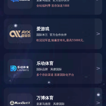
力，让手机壳感觉比


拼搏在线官方网站-拼搏（中
国） 金属拉丝技术有哪些主要
用途?
【概要描述】
淄博拼搏在线官方网站-拼搏（中国） 金属拉丝
技术有哪些主要用途?现如今，跟随不锈钢管技能发展趋势，
不锈钢管拉拨技能应用也使得不锈钢管拥有更广阔的发展前
景，使不锈钢管也可用作更细致的物件与更好的物件上。与此
同时，淄博拼搏在线官方网站-拼搏（中国） 也具有造型艺术
味道。金属拉丝专业技能展现不久之后，此项技能便被用到手
机壳设计和生产过程中。不锈钢管金属拉丝专业技能不仅仅使
手机壳具备金属光泽，而且使一般不锈钢管具备新蓬勃的生命
力，让手机壳感觉比