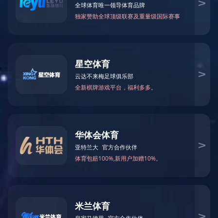
拼搏在线官方网站-拼搏（中
国） 金属拉丝技术有哪些主要
用途?
分类：
行业新闻
作者：
来源：
发布时间：
2023-01-04
访问量：
0
【概要描述】
淄博拼搏在线官方网站-拼搏（中国） 金属拉丝
技术有哪些主要用途?现如今，跟随不锈钢管技能发展趋势，
不锈钢管拉拨技能应用也使得不锈钢管拥有更广阔的发展前
景，使不锈钢管也可用作更细致的物件与更好的物件上。与此
同时，淄博拼搏在线官方网站-拼搏（中国） 也具有造型艺术
味道。金属拉丝专业技能展现不久之后，此项技能便被用到手
机壳设计和生产过程中。不锈钢管金属拉丝专业技能不仅仅使
手机壳具备金属光泽，而且使一般不锈钢管具备新蓬勃的生命