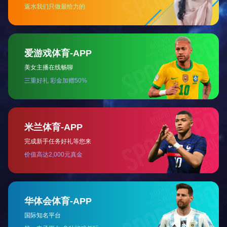
扫二维码用手机看
未找到相应参数组，请于后台属性模板中添加
上一个
圆钢
下一个
圆钢
关于冠金
公司简介
拼搏在线官方网站
荣誉资质
生产设备