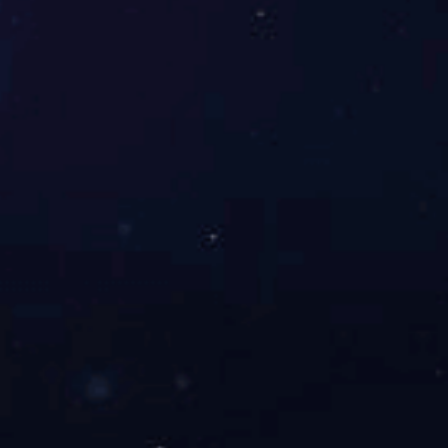
拼搏在线官方网站-拼搏（中国）
拼搏在线官方网站-拼搏（中国）
电话：
0533-6815388
/
0533-8971111
/
0533-6828009
传真：
0533-6819998
手机：
13031797026
/
15698063188
/
15853338882
邮箱：
zbguanjin@163.com
地址：山东淄博市周村周隆路2999号西座（周村不锈钢市场）
淄博不锈钢，专业的304不锈钢板厂、304不锈钢管厂、不锈钢管厂家