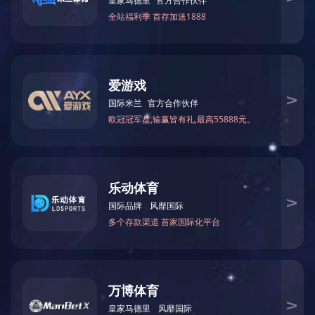
零售价
0.0
元
市场价
0.0
元
浏览量:
1000
产品编号
数量
-
+
库存:
0
在线留言

1
分享
资质文件
服务保障
产品描述
参数