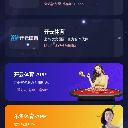
拼搏在线官方网站-拼搏（中国）
成立于2003年，经营各
种不锈钢板材、管材、圆钢等的专业公司，同时经营太钢、宝
钢、张浦、酒钢联众的一级代理商。公司资金雄厚，库存量
大，规格齐全，供货及时，优质价低，受到广大用户好评。公
司新建生产车间，拥有剪板、卷板、切割、车床等各种机械加
工设备，可为客户制作各种规格的型材及不锈钢配件、非标准
件及各种容器具等，能够满足客户的需求。
公司成立以来，逐渐发展壮大，客户广泛分布与化工、航
天、航空、电梯、空调、医疗设备、厨房用具、制药、供水设
备、食品机械、石油、发电、建筑、锅炉等行业。
公司位于淄博市周村区周隆路2999号内西座，交通便利，
公司拥有吊车、叉车、货车、货物装运方便。
我公司本着“质量至上，诚信为本”的宗旨，以优惠的价
格、优质的服务与广大新老客户合作双赢，共同走向成功。